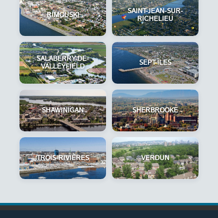
SAINT-JEAN-SUR-
RIMOUSKI
RICHELIEU
SALABERRY-DE-
SEPT-ÎLES
VALLEYFIELD
SHAWINIGAN
SHERBROOKE
TROIS-RIVIÈRES
VERDUN