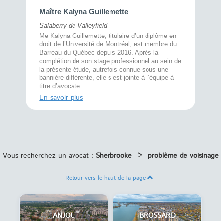
Maître 
Maître Kalyna Guillemette
Montréal
Salaberry-de-Valleyfield
À l’écout
menté
Me Kalyna Guillemette, titulaire d’un diplôme en
25 ans, 
rtise
droit de l’Université de Montréal, est membre du
avec la 
rce au
Barreau du Québec depuis 2016. Après la
divorce 
cat CRIA,
complétion de son stage professionnel au sein de
prend le 
t,
la présente étude, autrefois connue sous une
pour vou
s
bannière différente, elle s’est jointe à l’équipe à
juridiq ...
titre d’avocate ...
En savoi
En savoir plus
Vous recherchez un avocat :
Sherbrooke
>
problème de voisinage
Retour vers le haut de la page
ANJOU
BROSSARD