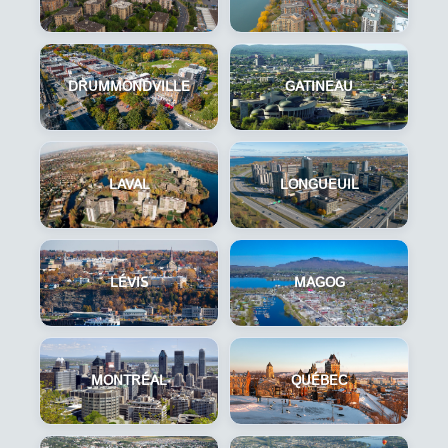
DRUMMONDVILLE
GATINEAU
LAVAL
LONGUEUIL
LÉVIS
MAGOG
MONTRÉAL
QUÉBEC