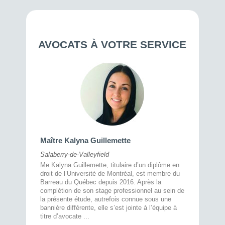
AVOCATS À VOTRE SERVICE
Maître 
Maître Kalyna Guillemette
Montréal
Salaberry-de-Valleyfield
À l’écout
menté
Me Kalyna Guillemette, titulaire d’un diplôme en
25 ans, 
rtise
droit de l’Université de Montréal, est membre du
avec la 
rce au
Barreau du Québec depuis 2016. Après la
divorce 
cat CRIA,
complétion de son stage professionnel au sein de
prend le 
t,
la présente étude, autrefois connue sous une
pour vou
s
bannière différente, elle s’est jointe à l’équipe à
juridiq ...
titre d’avocate ...