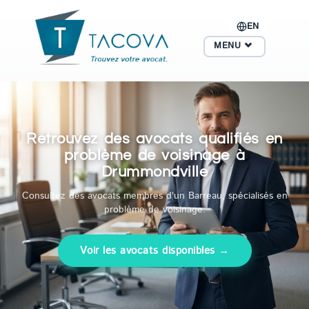
EN
MENU
Retrouvez des avocats qualifiés en
problème de voisinage à
Drummondville
Consultez des avocats membres d'un Barreau, spécialisés en
problème de voisinage.
Voir les avocats disponibles →