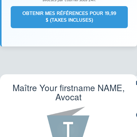
avocats par courriel sous 24h.
Maître Your firstname
NAME
,
F
Avocat
CR