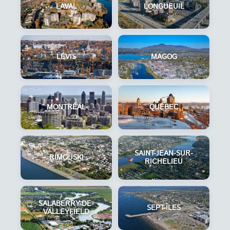
LAVAL
LONGUEUIL
LÉVIS
MAGOG
MONTRÉAL
QUÉBEC
SAINT-JEAN-SUR-
RIMOUSKI
RICHELIEU
SALABERRY-DE-
SEPT-ÎLES
VALLEYFIELD