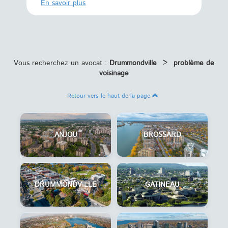
En savoi
En savoir plus
Vous recherchez un avocat :
Drummondville
>
problème de
voisinage
Retour vers le haut de la page
ANJOU
BROSSARD
DRUMMONDVILLE
GATINEAU