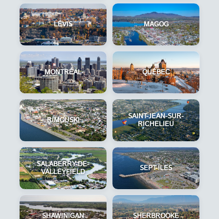
LÉVIS
MAGOG
MONTRÉAL
QUÉBEC
SAINT-JEAN-SUR-
RIMOUSKI
RICHELIEU
SALABERRY-DE-
SEPT-ÎLES
VALLEYFIELD
SHAWINIGAN
SHERBROOKE