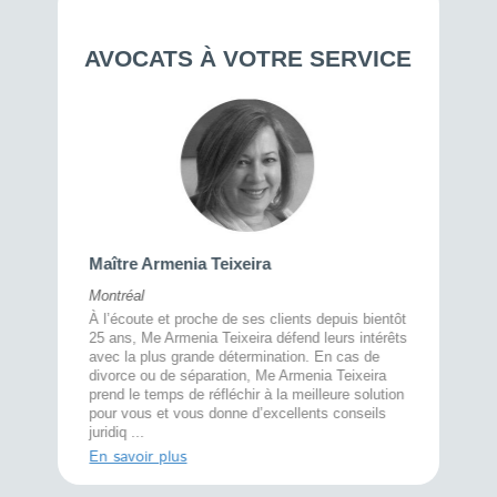
AVOCATS À VOTRE SERVICE
Maître Armenia Teixeira
Maître
Montréal
Drummon
À l’écoute et proche de ses clients depuis bientôt
plôme en
Originai
25 ans, Me Armenia Teixeira défend leurs intérêts
embre du
aAndrew
avec la plus grande détermination. En cas de
la
post-sec
divorce ou de séparation, Me Armenia Teixeira
u sein de
sciences
prend le temps de réfléchir à la meilleure solution
s une
Il a par 
pour vous et vous donne d’excellents conseils
quipe à
de l’Uni
juridiq ...
ensuite s’
En savoir plus
En savoi