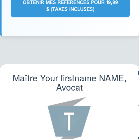
Maître Your firstname
NAME
,
F
Avocat
IMM
CO