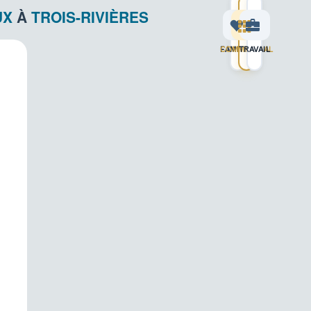
UX
À
TROIS-RIVIÈRES
COMMERCIAL
FAMILIAL
TRAVAIL