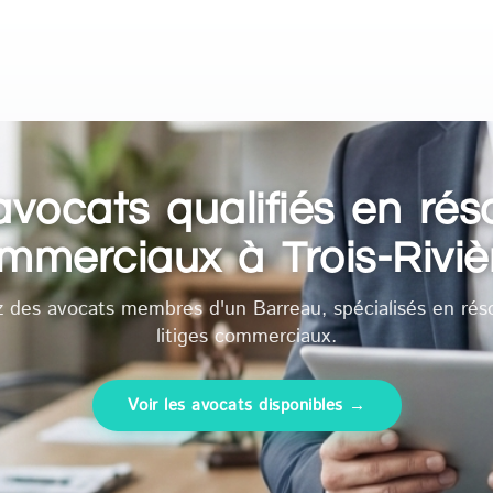
vocats qualifiés en résol
mmerciaux à Trois-Riviè
 des avocats membres d'un Barreau, spécialisés en rés
litiges commerciaux.
Voir les avocats disponibles →