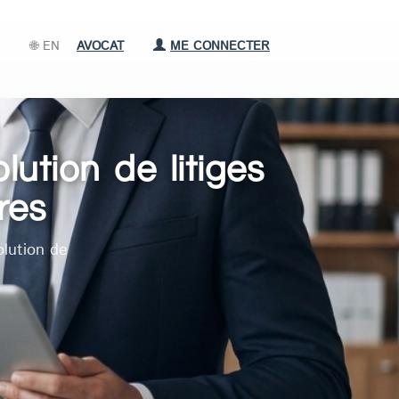
🌐 EN
AVOCAT
ME CONNECTER
ution de litiges
res
olution de