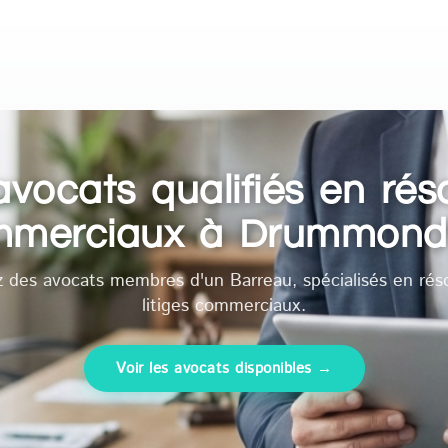
vocats qualifiés en résol
merciaux à Drummondv
 des avocats membres d'un Barreau, spécialisés en rés
litiges commerciaux.
Voir les avocats disponibles →