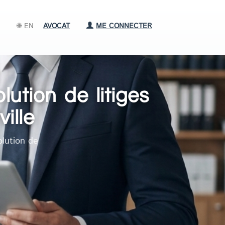
🌐 EN
AVOCAT
ME CONNECTER
ution de litiges
ille
olution de