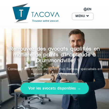
EN
MENU
Retrouvez des avocats qualifiés en
matière de points d'inaptitude à
Drummondville
Consultez des avocats membres d'un Barreau, spécialisés en
matière de points d'inaptitude.
Voir les avocats disponibles →