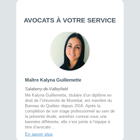
AVOCATS À VOTRE SERVICE
Maître 
Maître Kalyna Guillemette
Montréal
Salaberry-de-Valleyfield
À l’écout
menté
Me Kalyna Guillemette, titulaire d’un diplôme en
25 ans, 
rtise
droit de l’Université de Montréal, est membre du
avec la 
rce au
Barreau du Québec depuis 2016. Après la
divorce 
cat CRIA,
complétion de son stage professionnel au sein de
prend le 
t,
la présente étude, autrefois connue sous une
pour vou
s
bannière différente, elle s’est jointe à l’équipe à
juridiq ...
titre d’avocate ...
En savoi
En savoir plus