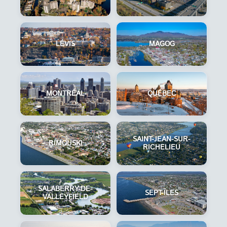
LÉVIS
MAGOG
MONTRÉAL
QUÉBEC
SAINT-JEAN-SUR-
RIMOUSKI
RICHELIEU
SALABERRY-DE-
SEPT-ÎLES
VALLEYFIELD