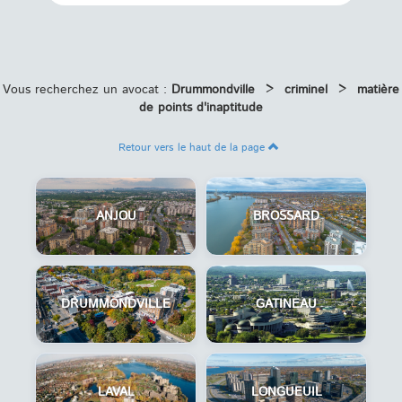
Vous recherchez un avocat :
Drummondville
>
criminel
>
matière
de points d'inaptitude
Retour vers le haut de la page
ANJOU
BROSSARD
DRUMMONDVILLE
GATINEAU
LAVAL
LONGUEUIL