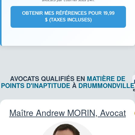
avocats par courriel sous 24h.
AVOCATS QUALIFIÉS EN
MATIÈRE DE
POINTS D'INAPTITUDE
À
DRUMMONDVILLE
F
Maître Andrew
MORIN
, Avocat
CR