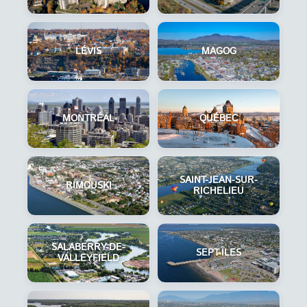
LÉVIS
MAGOG
MONTRÉAL
QUÉBEC
SAINT-JEAN-SUR-
RIMOUSKI
RICHELIEU
SALABERRY-DE-
SEPT-ÎLES
VALLEYFIELD