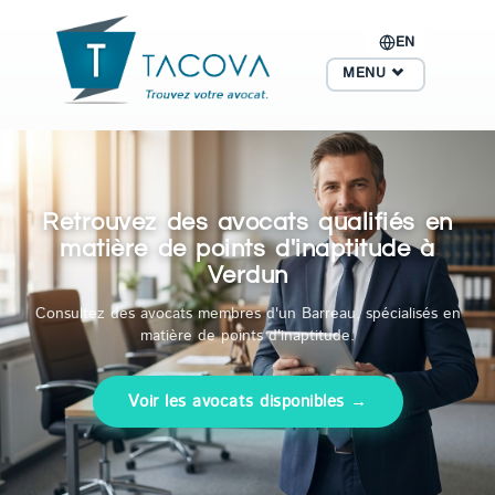
EN
MENU
Retrouvez des avocats qualifiés en
matière de points d'inaptitude à
Verdun
Consultez des avocats membres d'un Barreau, spécialisés en
matière de points d'inaptitude.
Voir les avocats disponibles →