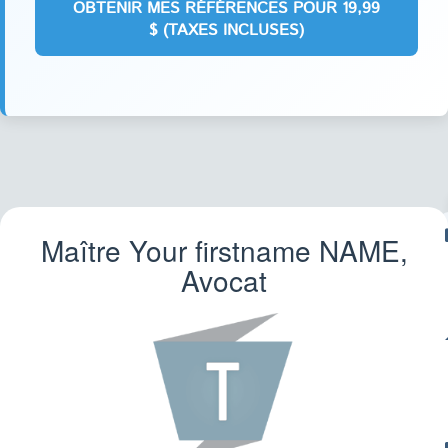
Maître Your firstname
NAME
,
F
Avocat
IMM
CO