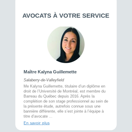
AVOCATS À VOTRE SERVICE
Maître 
Maître Kalyna Guillemette
Montréal
Salaberry-de-Valleyfield
À l’écout
menté
Me Kalyna Guillemette, titulaire d’un diplôme en
25 ans, 
rtise
droit de l’Université de Montréal, est membre du
avec la 
rce au
Barreau du Québec depuis 2016. Après la
divorce 
cat CRIA,
complétion de son stage professionnel au sein de
prend le 
t,
la présente étude, autrefois connue sous une
pour vou
s
bannière différente, elle s’est jointe à l’équipe à
juridiq ...
titre d’avocate ...
En savoi
En savoir plus